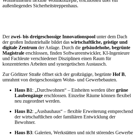
Wohneinheiten flexible Wohnkonzepte, erschlossen über ein
außenliegendes Sicherheitstreppenhaus.
Der
zwei- bis dreigeschossige Innovationspool
unter dem Dach
der großen Industriehalle bildet das
wirtschaftliche, geistige und
digitale Zentrum
der Anlage. Durch die
gebäudehohe, begrünte
Magistrale
erschlossen, finden Softwareentwickler, KI-Ingenieure
und Fachleute verschiedener Disziplinen einen Raum für
konzentriertes Arbeiten und synergetischen Austausch.
Zur Görlitzer Straße öffnet sich der großzügige, begrünte
Hof B
,
umrahmt von dreigeschossigen Wohn- und Gewerbebauten.
Haus B1
: „Durchwohnen“ – Einheiten werden über
grüne
Laubengänge
erschlossen. Einzelne Räume können flexibel
neu zugeordnet werden.
Haus B2
: „Ausbauhaus“ – flexible Erweiterung entsprechend
der wirtschaftlichen oder familiären Entwicklung der
Bewohner.
Haus B3
: Galerien, Werkstätten und nicht störendes Gewerbe