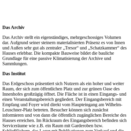
Das Archiv
Das Archiv stellt ein eigenständiges, mehrgeschossiges Volumen
dar. Aufgrund seiner steinern materialisierten Präsenz es von Innen
und Außen sehr gut als zentraler „Tresor“ und „Schatzkammer“ des
Hauses erlebbar. Die kompakte Bauweise bildet die bauliche
Grundlage für eine passive Klimatisierung der Archive und
Sammlungen.
Das Institut
Das Erdgeschoss präsentiert sich Nutzern als ein hoher und weiter
Raum, der sich zum öffentlichen Platz und zur grünen Oase des
Innenhofes großzügig öffnet. Die Fläche ist in einen Eingangs- und
einen Veranstaltungsbereich gegliedert. Der Eingangsbereich mit
Empfang und Foyer wird direkt vom Haupteingang am Wilhelm-
Leuschner-Platz betreten. Besucher können sich zunächst
informieren und von dann die öffentlich zugänglichen Bereiche des
Hauses erreichen. Im Rückraum des Eingangsbereich befinden sich
Serviceräume wie z.B. ein Raum mit Garderoben bzw.
Schließfächern, das Lager mit Publikationen zum Verkauf und die