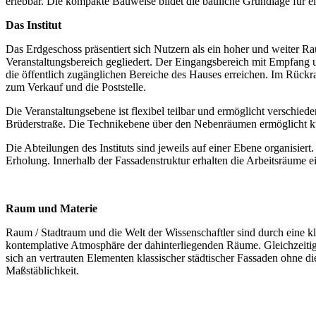
erlebbar. Die kompakte Bauweise bildet die bauliche Grundlage für 
Das Institut
Das Erdgeschoss präsentiert sich Nutzern als ein hoher und weiter Ra
Veranstaltungsbereich gegliedert. Der Eingangsbereich mit Empfang
die öffentlich zugänglichen Bereiche des Hauses erreichen. Im Rück
zum Verkauf und die Poststelle.
Die Veranstaltungsebene ist flexibel teilbar und ermöglicht verschied
Brüderstraße. Die Technikebene über den Nebenräumen ermöglicht ku
Die Abteilungen des Instituts sind jeweils auf einer Ebene organisie
Erholung. Innerhalb der Fassadenstruktur erhalten die Arbeitsräume ei
Raum und Materie
Raum / Stadtraum und die Welt der Wissenschaftler sind durch eine klar
kontemplative Atmosphäre der dahinterliegenden Räume. Gleichzeitig 
sich an vertrauten Elementen klassischer städtischer Fassaden ohne d
Maßstäblichkeit.