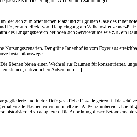
eine passive Klimatisierung der Archive und Sammlungen.
um, der sich zum öffentlichen Platz und zur grünen Oase des Innenhofe
 und Foyer wird direkt vom Haupteingang am Wilhelm-Leuschner-Platz 
raum des Eingangsbereich befinden sich Serviceräume wie z.B. ein Rau
ene Nutzungsszenarien. Der grüne Innenhof ist vom Foyer aus erreichbar
rze Installationswege.
rt. Die Ebenen bieten einen Wechsel aus Räumen für konzentriertes, ung
nen kleinen, individuellen Außenraum [...].
 gegliederte und in der Tiefe gestaffelte Fassade getrennt. Die schütze
erhalten alle Flächen einen unmittelbaren Außenraumbereich. Die filig
iese historisierend zu adaptieren. Die Anordnung dieser Betonelemente