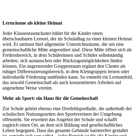
Lernräume als kleine Heimat
Jeder Klassenraumcluster bildet für die Kinder einen
überschaubaren Lernort, der im Schulalltag zu einer kleinen Heimat
wird. Er umfasst fünf allgemeine Unterrichtsräume, die um eine
gemeinschaftliche Mitte angeordnet sind. Diese Mitte öffnet sich als
Freilernbereich, in dem Schülerinnen und Schüler selbstständig
arbeiten, sich austauschen oder Rückzugsmöglichkeiten finden
können. Ein angrenzender Gruppenraum ergänzt den Cluster als
ruhiger Differenzierungsbereich, in dem Kleingruppen lernen oder
individuelle Förderung stattfinden kann. So entsteht ein Lernumfeld,
das sowohl Gemeinschaft als auch konzentriertes Arbeiten auf
angenehme Weise vereint.
Mehr als Sport: ein Haus für die Gemeinschaft
Zur Schule gehört ebenso eine Dreifeldsporthalle, die außerhalb der
schulischen Nutzungszeiten den Sportvereinen der Umgebung
offensteht. Sie erweitert das Angebot der Schule und schafft
zugleich einen Ort, an dem sich Bildung und gesellschaftliches
Leben begegnen. Dass das gesamte Gebäude barrierefrei gestaltet
ist, versteht sich von selbst – jeder Bereich ist für alle Kinder und