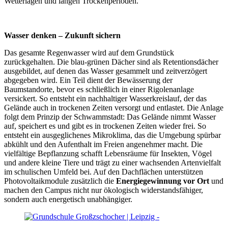
Wetterlagen und langen Trockenperioden.
Wasser denken – Zukunft sichern
Das gesamte Regenwasser wird auf dem Grundstück
zurückgehalten. Die blau-grünen Dächer sind als Retentionsdächer
ausgebildet, auf denen das Wasser gesammelt und zeitverzögert
abgegeben wird. Ein Teil dient der Bewässerung der
Baumstandorte, bevor es schließlich in einer Rigolenanlage
versickert. So entsteht ein nachhaltiger Wasserkreislauf, der das
Gelände auch in trockenen Zeiten versorgt und entlastet. Die Anlage
folgt dem Prinzip der Schwammstadt: Das Gelände nimmt Wasser
auf, speichert es und gibt es in trockenen Zeiten wieder frei. So
entsteht ein ausgeglichenes Mikroklima, das die Umgebung spürbar
abkühlt und den Aufenthalt im Freien angenehmer macht. Die
vielfältige Bepflanzung schafft Lebensräume für Insekten, Vögel
und andere kleine Tiere und trägt zu einer wachsenden Artenvielfalt
im schulischen Umfeld bei. Auf den Dachflächen unterstützen
Photovoltaikmodule zusätzlich die
Energiegewinnung vor Ort
und
machen den Campus nicht nur ökologisch widerstandsfähiger,
sondern auch energetisch unabhängiger.